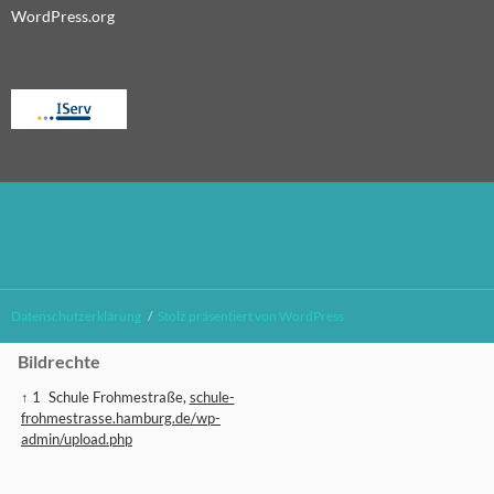
WordPress.org
Datenschutzerklärung
Stolz präsentiert von WordPress
Bildrechte
↑ 1
Schule Frohmestraße,
schule-
frohmestrasse.hamburg.de/wp-
admin/upload.php