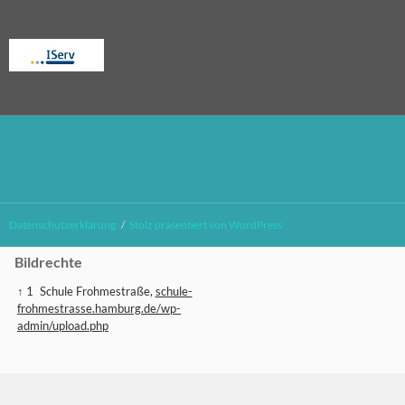
Datenschutzerklärung
Stolz präsentiert von WordPress
Bildrechte
↑ 1
Schule Frohmestraße,
schule-
frohmestrasse.hamburg.de/wp-
admin/upload.php