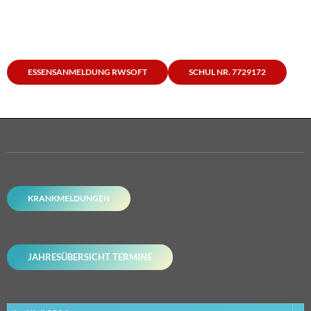
ESSENSANMELDUNG RWSOFT
SCHUL NR. 7729172
KRANKMELDUNGEN
JAHRESÜBERSICHT TERMINE