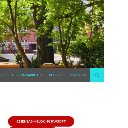
G
ELTERNMITARBEIT
BLOG
IMPRESSUM
ESSENSANMELDUNG RWSOFT