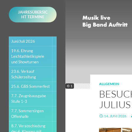
JAHRESÜBERSIC
HT TERMINE
Juni/Juli 2026
19.6. Ehrung
Leichtathletikspiele
und Showturnen
23.6. Verkauf
Schülerzeitung
ALLGEMEIN
© 1
25.6. GBS Sommerfest
BESUC
7.7. Zeugnisausgabe
JULIUS
Stufe 1-3
7.7. Sommersingen
14. JUNI 2026
Offenhalle
8.7. Verabschiedung
der 4. Klassen mit