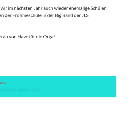
wir im nächsten Jahr auch wieder ehemalige Schüler
en der Frohmeschule in der Big Band der JLS
Frau von Have für die Orga!
avigation
RAG
le und Spielefest 2026