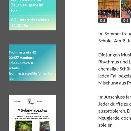
Zeugnisausgabe im
FZS
8.7. Unterrichtsschluss
© 2
© 3
11.30 Uhr
Im Sommer freuen
Schule. Am 8. Ju
Frohmestraße 42
Die jungen Musi
22457 Hamburg
Rhythmus und Le
Tel.: 4289626-0
schule-
ehemalige Schül
frohmestrasse@bsfb.hamburg
jeden Fall begei
.de
Mischung aus Po
Im Anschluss fan
Jeder durfte zu
ausprobieren. D
Neugierde, doch
spielen.